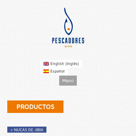
pescadoresgroup
Inglés
English
(
)
Español
Ir al contenido
Menú
PRODUCTOS
> NUCAS DE JIBIA